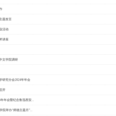
作
主题发言
业活动
术讲座
中文学院调研
研究分会2024年年会
召开
年年会暨纪念鲁迅西安...
院举办“师德主题月”...