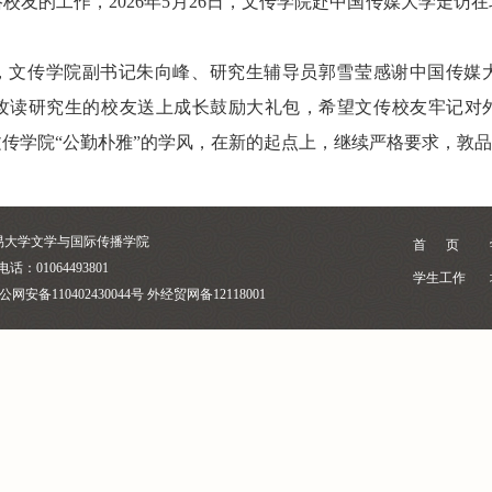
校友的工作，2
026
年5月
26
日，文传学院赴中国传媒大学走访在
，文传学院副书记朱向峰、研究生辅导员郭雪莹感谢中国传媒
攻读研究生的校友送上成长鼓励大礼包，希望文传校友牢记对
传学院“公勤朴雅”的学风，在新的起点上，继续严格要求，敦
易大学文学与国际传播学院
首 页
电话：01064493801
学生工作
公网安备110402430044号 外经贸网备12118001