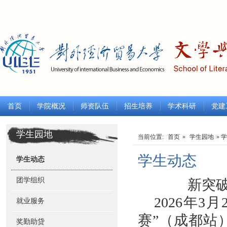
学校主页
|
中文
|
ENGLISH
|
한글
|
русский
首页
学院概况
师资队伍
招生培养
学术科研
党建
学生园地
当前位置:
首页
»
学生园地
» 
学生动态
学生动态
团学组织
新突
2026
年
3月
就业服务
赛”（成都站
奖勤助贷