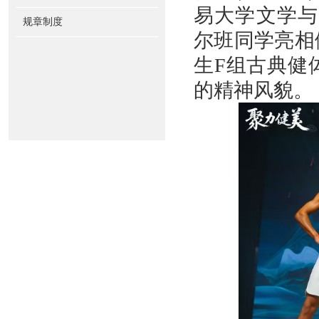
易大学文学与
规章制度
尔班
同学亮相
生F组古典健
的
精神风貌
。