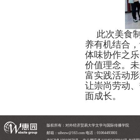
此次美食
养有机结合，
体味协作之乐
价值理念。未
富实践活动形
让崇尚劳动、
面成长。
版权所有：对外经济贸易大学文学与国际传播学院
邮箱：uibezw@163.com 电话：01064493801