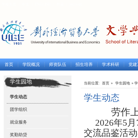
学校主页
|
中文
|
ENGLISH
|
한글
|
русский
首页
学院概况
师资队伍
招生培养
学术科研
党建
学生园地
当前位置:
首页
»
学生园地
» 
学生动态
学生动态
劳作
团学组织
2026
年5
就业服务
交流品鉴活动
奖勤助贷