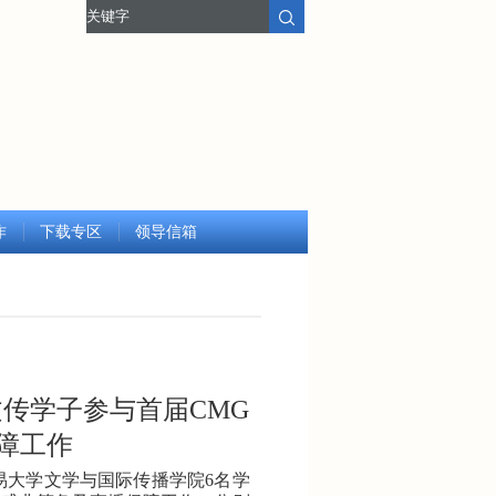
作
下载专区
领导信箱
文传学子参与首届
CMG
障工作
易大学文学与国际传播学院
6
名学