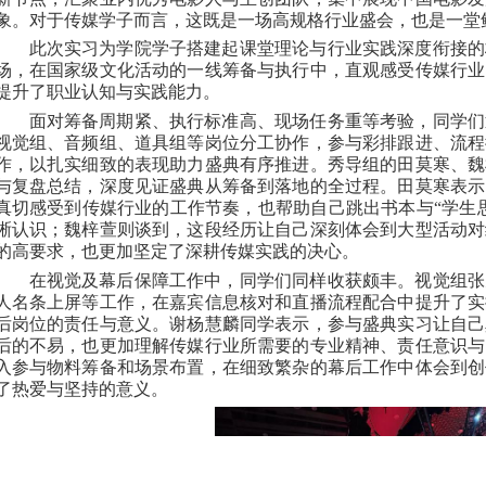
象。对于传媒学子而言，这既是一场高规格行业盛会，也是一堂
此次实习为学院学子搭建起课堂理论与行业实践深度衔接的
场，在国家级文化活动的一线筹备与执行中，直观感受传媒行业
提升了职业认知与实践能力。
面对筹备周期紧、执行标准高、现场任务重等考验，同学们
视觉组、音频组、道具组等岗位分工协作，参与彩排跟进、流程
作，以扎实细致的表现助力盛典有序推进。秀导组的田莫寒、魏
与复盘总结，深度见证盛典从筹备到落地的全过程。田莫寒表示
真切感受到传媒行业的工作节奏，也帮助自己跳出书本与
“
学生
晰认识；魏梓萱则谈到，这段经历让自己深刻体会到大型活动对
的高要求，也更加坚定了深耕传媒实践的决心。
在视觉及幕后保障工作中，同学们同样收获颇丰。视觉组张
人名条上屏等工作，在嘉宾信息核对和直播流程配合中提升了实
后岗位的责任与意义。谢杨慧麟同学表示，参与盛典实习让自己
后的不易，也更加理解传媒行业所需要的专业精神、责任意识与
入参与物料筹备和场景布置，在细致繁杂的幕后工作中体会到创
了热爱与坚持的意义。