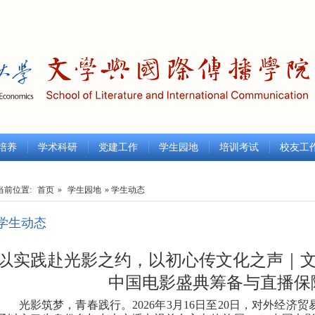
培养
学术科研
党建工作
学生园地
培训考试
校友工
当前位置:
首页
»
学生园地
» 学生动态
学生动态
以实践赴光影之约，以初心传文化之声｜
中国电影盛典筹备与直播保
光影筑梦，青春践行。
2
026
年
3
月
16
日至
20
日，对外经济贸