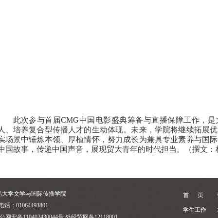
此次参与首届
CMG
中国电影盛典筹备与直播保障工作，是
人、培养复合型传播人才的生动体现。未来，学院将继续拓展优
实场景中锤炼本领、厚植情怀，努力成长为兼具专业素养与国际
中国故事，传递中国声音，展现贸大青年的时代担当。
（
撰文：
易大学文学与国际传播学院
首 页
电话：01064493801
学生工作
公网安备110402430044号 外经贸网备12118001