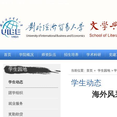
学校主页
|
中文
|
ENGLISH
|
한글
|
русский
首页
学院概况
师资队伍
招生培养
学术科研
党建
学生园地
当前位置:
首页
»
学生园地
» 
学生动态
学生动态
海外风
团学组织
就业服务
奖勤助贷