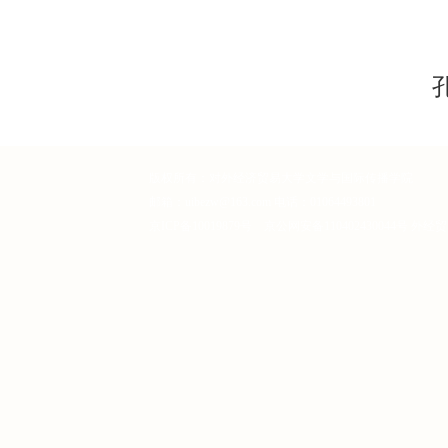
版权所有：对外经济贸易大学文学与国际传播学院
邮箱：uibezw@163.com 电话：01064493801
京ICP备10019879号 京公网安备110402430044号 外经贸