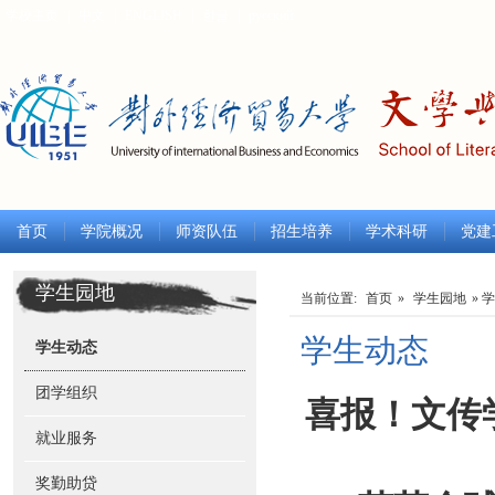
学校主页
|
中文
|
ENGLISH
|
한글
|
русский
首页
学院概况
师资队伍
招生培养
学术科研
党建
学生园地
当前位置:
首页
»
学生园地
» 
学生动态
学生动态
团学组织
喜报！
文传
就业服务
奖勤助贷