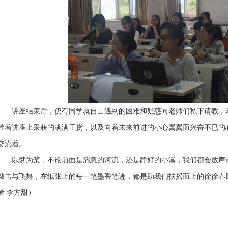
讲座结束后，仍有同学就自己遇到的困难和疑惑向老师们私下请教，老
带着讲座上采获的满满干货，以及向着未来前进的小心翼翼而兴奋不已的
交流着。
以梦为桨，不论前面是湍急的河流，还是静好的小溪，我们都会放声歌
敲击与飞舞，在纸张上的每一笔墨香笔迹，都是助我们扶摇而上的徐徐春
者 李方甜）