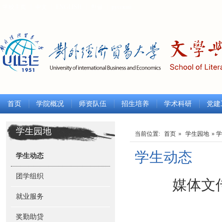
学校主页
|
中文
|
ENGLISH
|
한글
|
русский
首页
学院概况
师资队伍
招生培养
学术科研
党建
学生园地
当前位置:
首页
»
学生园地
» 
学生动态
学生动态
团学组织
媒体文
就业服务
奖勤助贷