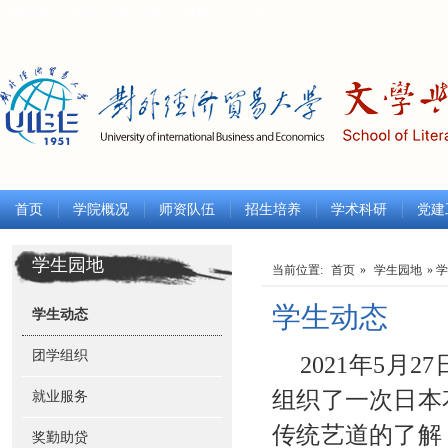
学校主页
|
中文
|
ENGLISH
|
한글
|
русский
首页
学院概况
师资队伍
招生培养
学术科研
党建
学生园地
当前位置:
首页
»
学生园地
» 
学生动态
学生动态
团学组织
2021年5
组织了一次日本
就业服务
传统艺道
的
了解
奖勤助贷