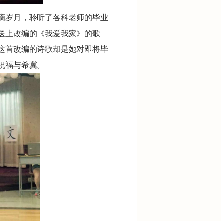
滴岁月，聆听了各科老师的毕业
送上改编的《我爱我家》的歌
这首改编的诗歌却是她对即将毕
祝福与希冀。