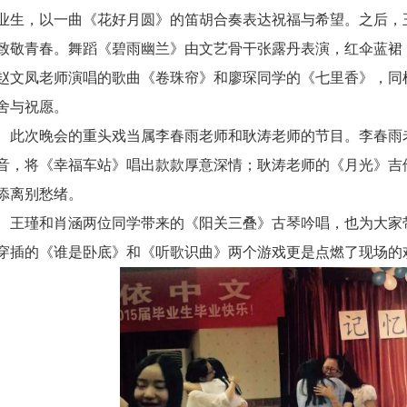
业生，以一曲《花好月圆》的笛胡合奏表达祝福与希望。之后，
致敬青春。舞蹈《碧雨幽兰》由文艺骨干张露丹表演，红伞蓝裙
赵文凤老师演唱的歌曲《卷珠帘》和廖琛同学的《七里香》，同
舍与祝愿。
此次晚会的重头戏当属李春雨老师和耿涛老师的节目。李春雨
音，将《幸福车站》唱出款款厚意深情；耿涛老师的《月光》吉
添离别愁绪。
王瑾和肖涵两位同学带来的《阳关三叠》古琴吟唱，也为大家
穿插的《谁是卧底》和《听歌识曲》两个游戏更是点燃了现场的