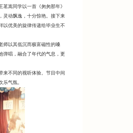
王茗嵩同学以一首《匆匆那年》
，灵动飘逸，十分惊艳。接下来
样以优美的旋律传递给毕业生不
老师以其低沉而极富磁性的嗓
他弹唱，融合了年代的气息，更
带来不同的视听体验。节目中间
欢乐气氛。