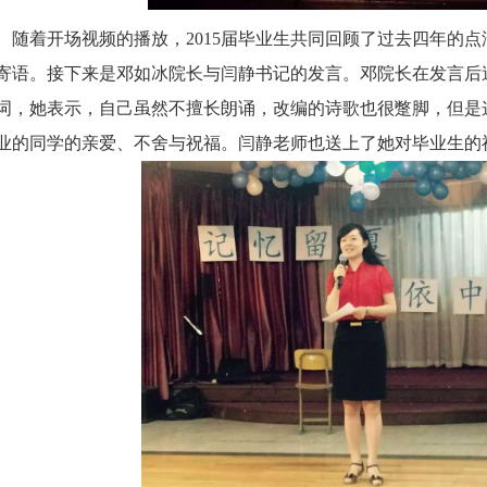
随着开场视频的播放，2015届毕业生共同回顾了过去四年的点
寄语。接下来是邓如冰院长与闫静书记的发言。邓院长在发言后
词，她表示，自己虽然不擅长朗诵，改编的诗歌也很蹩脚，但是
业的同学的亲爱、不舍与祝福。闫静老师也送上了她对毕业生的