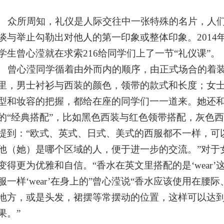
众所周知，礼仪是人际交往中一张特殊的名片，人们
谈与举止勾勒出对他人的第一印象或整体印象。2014年5
学生曾心滢就在求索216给同学们上了一节“礼仪课”。
曾心滢同学循着由外而内的顺序，由正式场合的着装
里，男士衬衫与西装的颜色，领带的款式和长度；女
型和妆容的把握，都给在座的同学们一一道来。她还
的“经典搭配”，比如黑色西装与红色领带搭配，灰色
提到：“欧式、英式、日式、美式的西服都不一样，可
他（她）是哪个区域的人，便于进一步的交流。”对于
变得更为优雅和自信。“香水在英文里搭配的是‘wear
服一样‘wear’在身上的”曾心滢说“香水应该使用在
地方，或是头发，裙摆等常摆动的位置，这样可以达
果。”