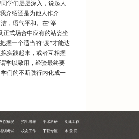
同学们层层深入，说起人
自我介绍还是为他人作介
洁，语气平和。在“举
及正式场合中应有的站姿坐
把握一个适当的“度”才能达
模拟实践起来，或者互相握
所谓学以致用，经验最终要
同学们的不断践行内化成一
学院概况
招生培养
学术科研
党建工作
培训考试
校友工作
下载专区
水 云 间