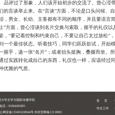
品评过了形象，人们该开始初步的交流了。曾心滢带
们的言谈举止来。在“言谈”方面，不论是口头问候、
绍，男女、长幼、主客都有不同的顺序，并且要语言简
止”方面，曾心滢谈到名片交换与索取，握手的礼仪以
姿，“要记着控制和约束自己，不要让自己太过放松”，
到一个最佳状态。听着技巧，同学们跃跃欲试，开始
一握手，递一张“名片”；或者抬头挺胸，叠腿而坐。
通过实践转化成自己的东西，礼仪也一样，应该经过
种优雅的气质。
易大学文学与国际传播学院
首 页
电话：01064493801
学生工作
公网安备110402430044号 外经贸网备12118001